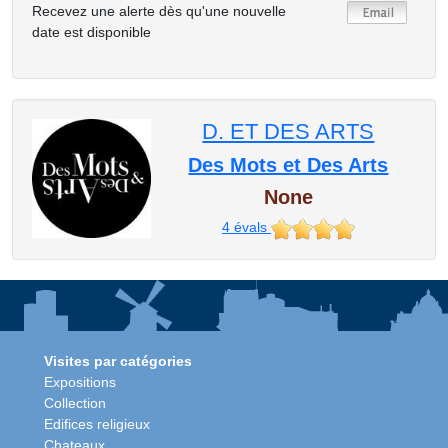
Recevez une alerte dès qu'une nouvelle
date est disponible
D. ET DES ARTS
Des Mots et Des Arts
None
4
évals
Visites par catégories
Expositions
Collection
Edifices religieux
Chateaux