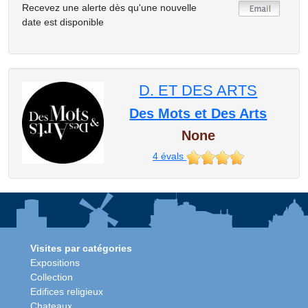
Recevez une alerte dès qu'une nouvelle
date est disponible
D. ET DES ARTS
Des Mots et Des Arts
None
4
évals
Visites par catégories
Expositions
Collection
Edifices religieux
Chateaux