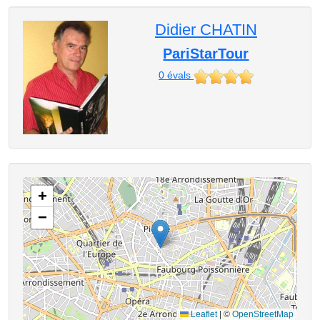
Didier CHATIN
PariStarTour
0
évals
+
−
Leaflet
|
©
OpenStreetMap