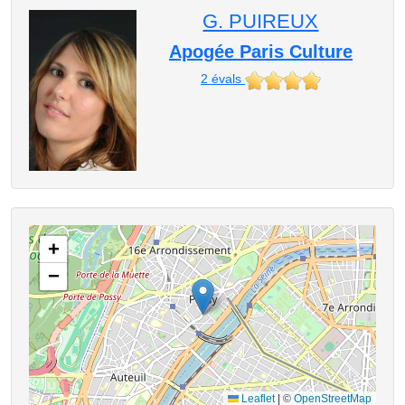
G. PUIREUX
Apogée Paris Culture
2
évals
+
−
Leaflet
|
©
OpenStreetMap