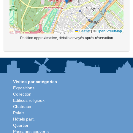
Leaflet
|
©
OpenStreetMap
Position approximative, détails envoyés après réservation
Visites par catégories
Expositions
Collection
Edifices religieux
Chateaux
Palais
Hôtels part.
Quartier
Passages couverts