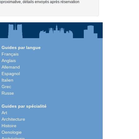
pproximative, détails envoyés après réservation
Guides par langue
Français
Anglais
Allemand
Espagnol
Italien
Grec
Russe
Guides par spécialité
Art
Architecture
Histoire
Oenologie
Archéologie