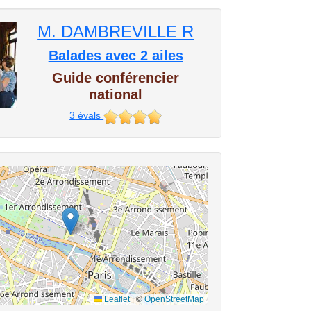
M. DAMBREVILLE R
Balades avec 2 ailes
Guide conférencier
national
3
évals
Leaflet
|
©
OpenStreetMap