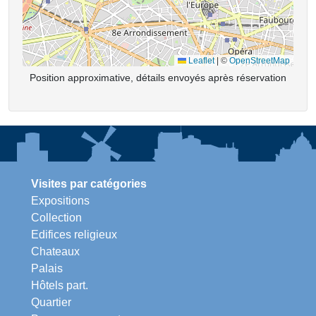
Leaflet
|
©
OpenStreetMap
Position approximative, détails envoyés après réservation
Visites par catégories
Expositions
Collection
Edifices religieux
Chateaux
Palais
Hôtels part.
Quartier