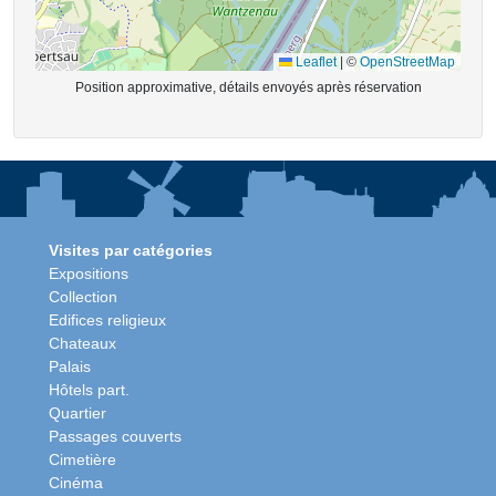
Leaflet
|
©
OpenStreetMap
Position approximative, détails envoyés après réservation
Visites par catégories
Expositions
Collection
Edifices religieux
Chateaux
Palais
Hôtels part.
Quartier
Passages couverts
Cimetière
Cinéma