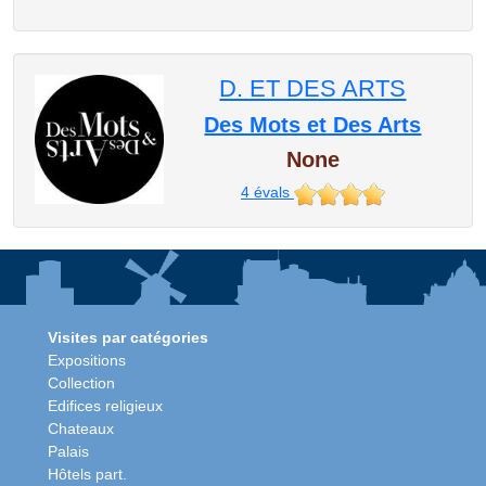
D. ET DES ARTS
Des Mots et Des Arts
None
4
évals
Visites par catégories
Expositions
Collection
Edifices religieux
Chateaux
Palais
Hôtels part.