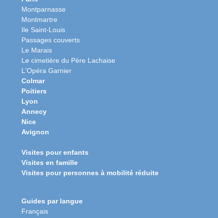
Montparnasse
Montmartre
Ile Saint-Louis
Passages couverts
Le Marais
Le cimetière du Père Lachaise
L'Opéra Garnier
Colmar
Poitiers
Lyon
Annecy
Nice
Avignon
Visites pour enfants
Visites en famille
Visites pour personnes à mobilité réduite
Guides par langue
Français