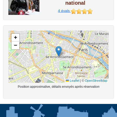
national
4
évals
+
−
Leaflet
|
©
OpenStreetMap
Position approximative, détails envoyés après réservation