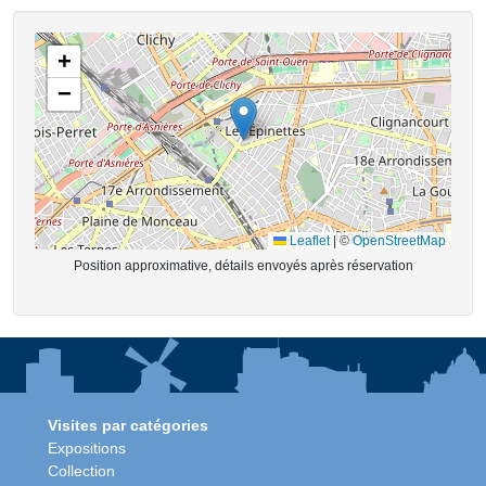
+
−
Leaflet
|
©
OpenStreetMap
Position approximative, détails envoyés après réservation
Visites par catégories
Expositions
Collection