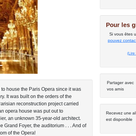
Next
Pour les 
Si vous êtes 
pouvez contacte
(Lire
Partager avec
e to house the Paris Opera since it was
vos amis
. It was built on the orders of the
arisian reconstruction project carried
an opera house was put out to
Recevez une al
er, an unknown 35-year-old architect.
est disponible
e Grand Foyer, the auditorium . . . And of
tom of the Opera!