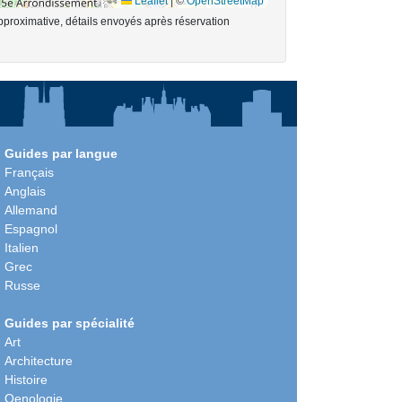
Leaflet
|
©
OpenStreetMap
pproximative, détails envoyés après réservation
Guides par langue
Français
Anglais
Allemand
Espagnol
Italien
Grec
Russe
Guides par spécialité
Art
Architecture
Histoire
Oenologie