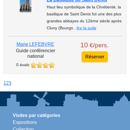
Haut lieu symbolique de la Chrétienté, la
basilique de Saint Denis fut une des plus
grandes abbayes du 12ème siècle après
Cluny (Bourgo...
lire la suite
10
Marie LEFEBVRE
€/pers.
Guide conférencier
national
Réserver
0 évals
1
2
3
Visites par catégories
Expositions
Collection