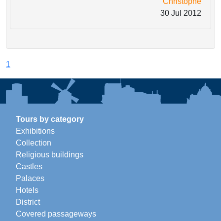
Christophe
30 Jul 2012
1
Tours by category
Exhibitions
Collection
Religious buildings
Castles
Palaces
Hotels
District
Covered passageways