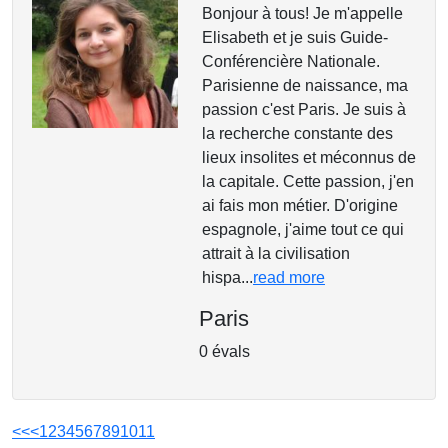
Bonjour à tous! Je m'appelle
Elisabeth et je suis Guide-
Conférencière Nationale.
Parisienne de naissance, ma
passion c'est Paris. Je suis à
la recherche constante des
lieux insolites et méconnus de
la capitale. Cette passion, j'en
ai fais mon métier. D'origine
espagnole, j'aime tout ce qui
attrait à la civilisation
hispa...
read more
Paris
0 évals
<<
<
1
2
3
4
5
6
7
8
9
10
11