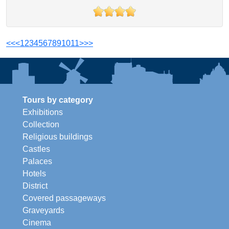
<<
<
1
2
3
4
5
6
7
8
9
10
11
>
>>
Tours by category
Exhibitions
Collection
Religious buildings
Castles
Palaces
Hotels
District
Covered passageways
Graveyards
Cinema