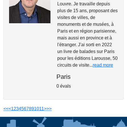
Louvre. Je travaille depuis
plus de 15 ans, proposant des
visites de villes, de
monuments et de musées, à
Paris et en région parisienne,
mais aussi en province et à
l'étranger. J'ai sorti en 2022
un livre de balades sur Paris
pour les éditions Larousse, 50
circuits de visite...
read more
Paris
0 évals
<<
<
1
2
3
4
5
6
7
8
9
10
11
>
>>