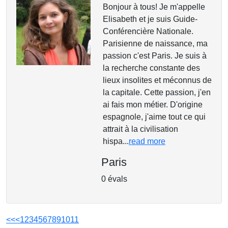
Bonjour à tous! Je m'appelle
Elisabeth et je suis Guide-
Conférencière Nationale.
Parisienne de naissance, ma
passion c'est Paris. Je suis à
la recherche constante des
lieux insolites et méconnus de
la capitale. Cette passion, j'en
ai fais mon métier. D'origine
espagnole, j'aime tout ce qui
attrait à la civilisation
hispa...
read more
Paris
0 évals
<<
<
1
2
3
4
5
6
7
8
9
10
11