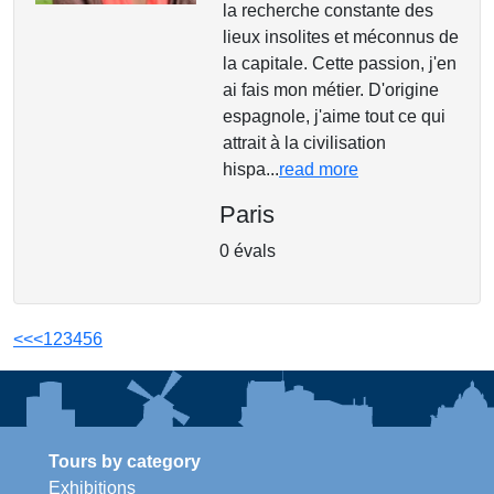
la recherche constante des
lieux insolites et méconnus de
la capitale. Cette passion, j'en
ai fais mon métier. D'origine
espagnole, j'aime tout ce qui
attrait à la civilisation
hispa...
read more
Paris
0 évals
<<
<
1
2
3
4
5
6
Tours by category
Exhibitions