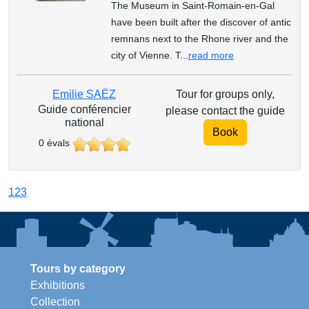
The Museum in Saint-Romain-en-Gal
have been built after the discover of antic
remnans next to the Rhone river and the
city of Vienne. T...
read more
Emilie SAËZ
Tour for groups only,
Guide conférencier
please contact the guide
national
Book
0 évals
1
2
3
Tours by category
Exhibitions
Collection