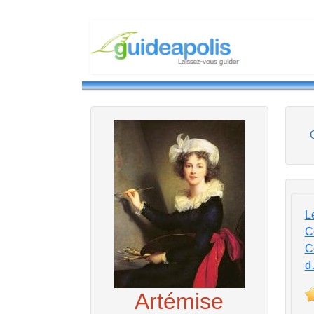
L
C
C
d
Artémise