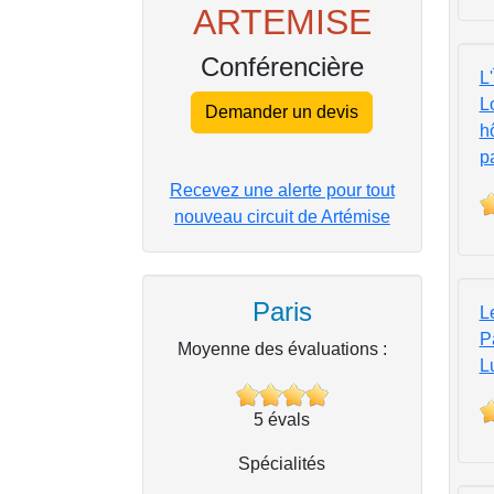
ARTEMISE
Conférencière
L'
L
Demander un devis
h
p
Recevez une alerte pour tout
nouveau circuit de Artémise
Paris
L
P
Moyenne des évaluations :
L
5
évals
Spécialités