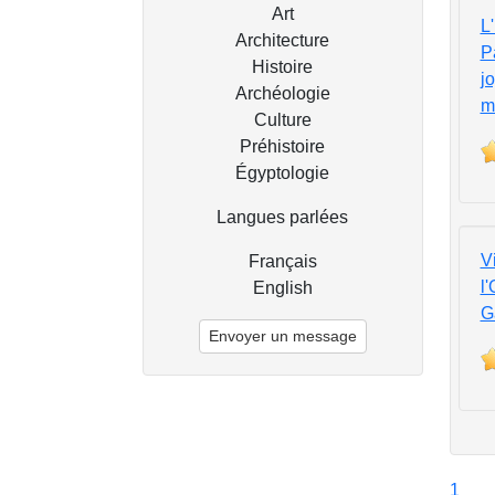
Art
L
Architecture
P
Histoire
j
Archéologie
m
Culture
Préhistoire
Égyptologie
Langues parlées
V
Français
l
English
G
Envoyer un message
1