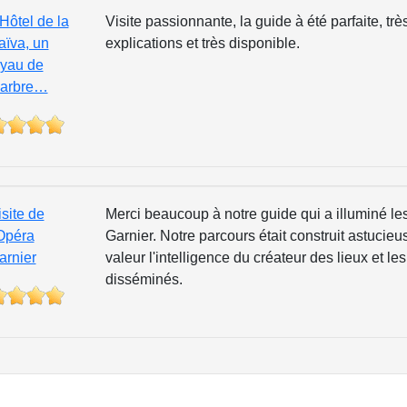
'Hôtel de la
Visite passionnante, la guide à été parfaite, trè
aïva, un
explications et très disponible.
oyau de
arbre…
isite de
Merci beaucoup à notre guide qui a illuminé les
'Opéra
Garnier. Notre parcours était construit astucie
arnier
valeur l'intelligence du créateur des lieux et l
disséminés.