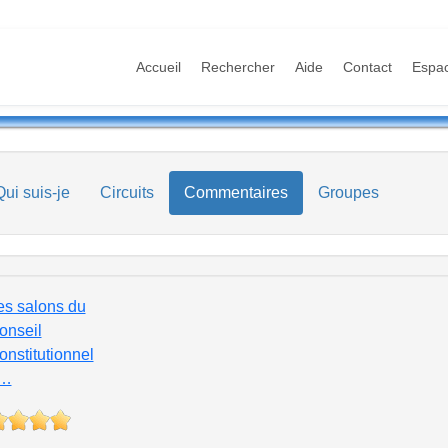
Accueil
Rechercher
Aide
Contact
Espa
Qui suis-je
Circuits
Commentaires
Groupes
es salons du
onseil
onstitutionnel
…