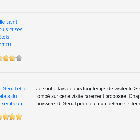
Île saint
ouis et ses
ôtels
articu…
e Sénat et le
Je souhaitais depuis longtemps de visiter le Sen
alais du
tombé sur certe visite rarement proposée. Chap
uxembourg
huissiers di Senat pour leur competence et leur