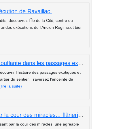
écution de Ravaillac.
its, découvrez l'Île de la Cité, centre du
grandes exécutions de l'Ancien Régime.et bien
Du Caire à Calcultta,une visite époustouflante dans les passages exotiques et méconnus de Paris
écouvrir l'histoire des passages exotiques et
tier du sentier. Traversez l'enceinte de
(lire la suite)
De l'église st-Eustache en passant par la cour des miracles... flânerie dans le quartier des halles
ssant par la cour des miracles, une agréable