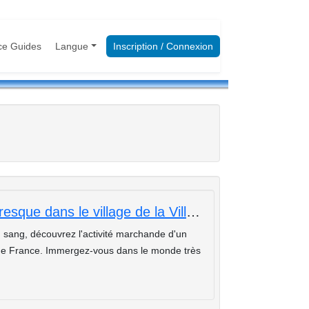
ce Guides
Langue
Inscription / Connexion
D'hier à aujourd'hui , une balade pittoresque dans le village de la Villette le long des canaux
du sang, découvrez l'activité marchande d'un
s de France. Immergez-vous dans le monde très