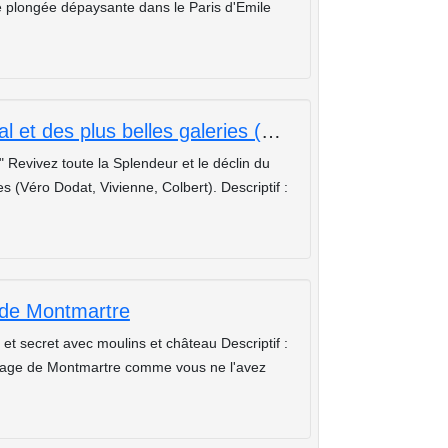
e plongée dépaysante dans le Paris d'Emile
La merveilleuse histoire du Palais royal et des plus belles galeries (Vivienne,Colbert,Vero Dodat)
" Revivez toute la Splendeur et le déclin du
es (Véro Dodat, Vivienne, Colbert). Descriptif :
e de Montmartre
 secret avec moulins et château Descriptif :
illage de Montmartre comme vous ne l'avez