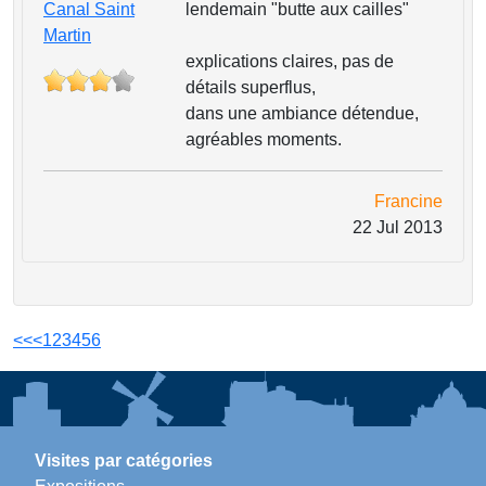
Canal Saint
lendemain "butte aux cailles"
Martin
explications claires, pas de
détails superflus,
dans une ambiance détendue,
agréables moments.
Francine
22 Jul 2013
<<
<
1
2
3
4
5
6
Visites par catégories