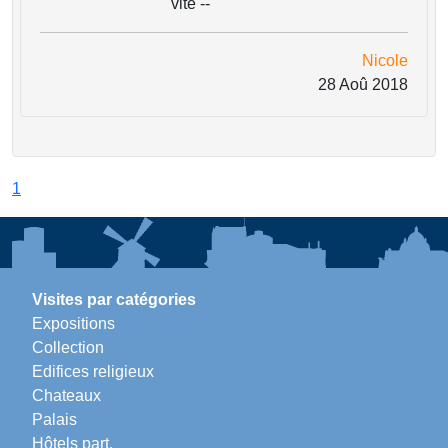
vite --
Nicole
28 Aoû 2018
1
Visites par catégories
Expositions
Collection
Edifices religieux
Chateaux
Palais
Hôtels part.