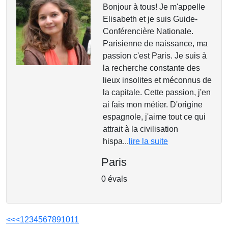
Bonjour à tous! Je m'appelle
Elisabeth et je suis Guide-
Conférencière Nationale.
Parisienne de naissance, ma
passion c'est Paris. Je suis à
la recherche constante des
lieux insolites et méconnus de
la capitale. Cette passion, j'en
ai fais mon métier. D'origine
espagnole, j'aime tout ce qui
attrait à la civilisation
hispa...
lire la suite
Paris
0 évals
<<
<
1
2
3
4
5
6
7
8
9
10
11