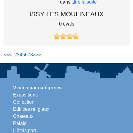
dans...
lire la suite
ISSY LES MOULINEAUX
0 évals
<<
<
1
2
3
4
5
6
7
8
>
>>
Visites par catégories
Expositions
Collection
Edifices religieux
Chateaux
Palais
Hôtels part.