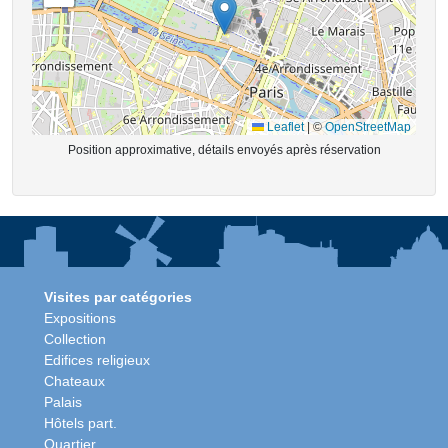
Leaflet
|
©
OpenStreetMap
Position approximative, détails envoyés après réservation
Visites par catégories
Expositions
Collection
Edifices religieux
Chateaux
Palais
Hôtels part.
Quartier