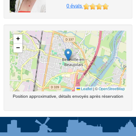
0
évals
+
−
Leaflet
|
©
OpenStreetMap
Position approximative, détails envoyés après réservation