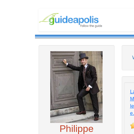
L
M
le
e
Philippe