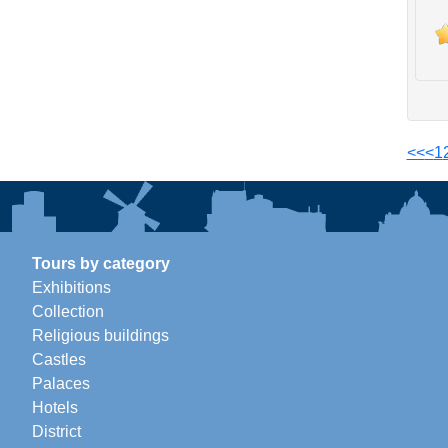
<<
<
1
Tours by category
Exhibitions
Collection
Religious buildings
Castles
Palaces
Hotels
District