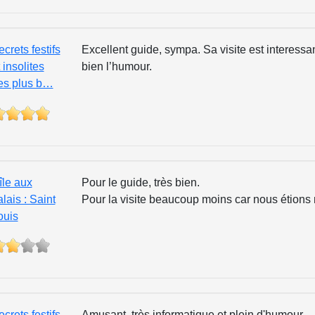
crets festifs
Excellent guide, sympa. Sa visite est interessa
 insolites
bien l’humour.
es plus b…
île aux
Pour le guide, très bien.
lais : Saint
Pour la visite beaucoup moins car nous étions
ouis
crets festifs
Amusant, très informatique et plein d'humour.