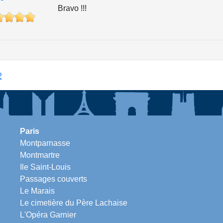
Bravo !!!
2
Paris
Montparnasse
Montmartre
Ile Saint-Louis
Passages couverts
Le Marais
Le cimetière du Père Lachaise
L'Opéra Garnier