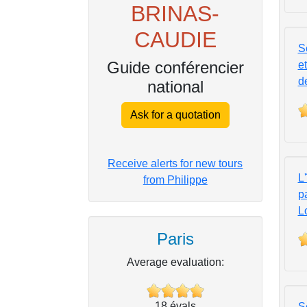
BRINAS-
CAUDIE
Se
Guide conférencier
et
d
national
Ask for a quotation
Receive alerts for new tours
L'
from Philippe
pa
L
Paris
Average evaluation:
18
évals
Se