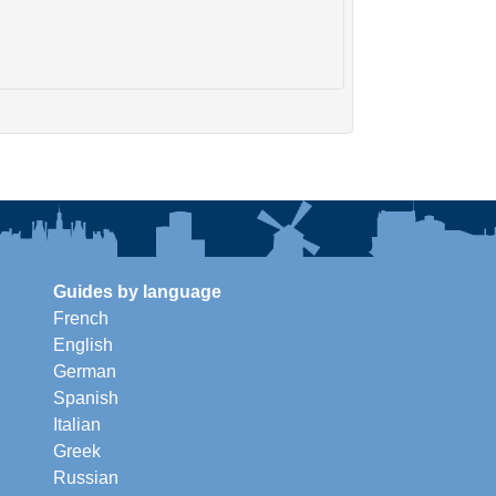
Guides by language
French
English
German
Spanish
Italian
Greek
Russian