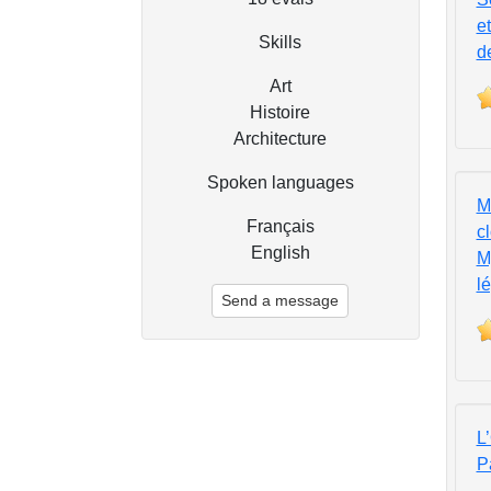
et
Skills
d
Art
Histoire
Architecture
Spoken languages
M
Français
cl
English
M
l
Send a message
L
P