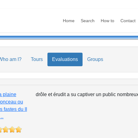
Home
Search
How to
Contact
Who am I?
Tours
Evaluations
Groups
a plaine
drôle et érudit a su captiver un public nombreux 
onceau ou
s fastes du II
…