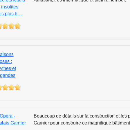
 insolites
es plus b…
aisons
oses :
ythes et
égendes
’Opéra -
Beaucoup de détails sur la construction et les 
alais Garnier
Garnier pour construire ce magnifique bâtiment