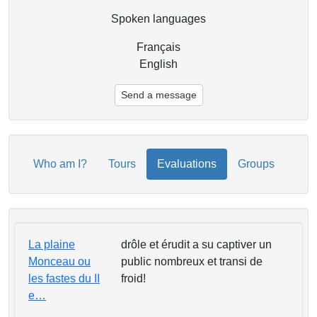
Spoken languages
Français
English
Send a message
Who am I?
Tours
Evaluations
Groups
La plaine
drôle et érudit a su captiver un
Monceau ou
public nombreux et transi de
les fastes du II
froid!
e…