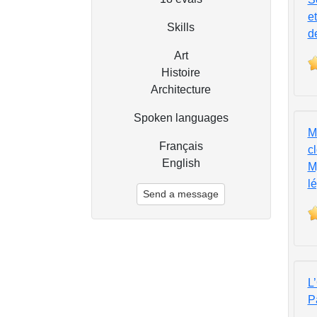
et
Skills
d
Art
Histoire
Architecture
Spoken languages
M
Français
cl
English
M
l
Send a message
L
P