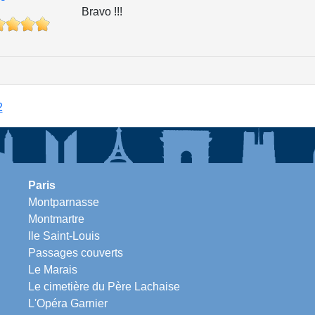
Bravo !!!
2
Paris
Montparnasse
Montmartre
Ile Saint-Louis
Passages couverts
Le Marais
Le cimetière du Père Lachaise
L'Opéra Garnier