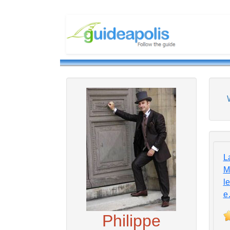
L
M
le
e
Philippe