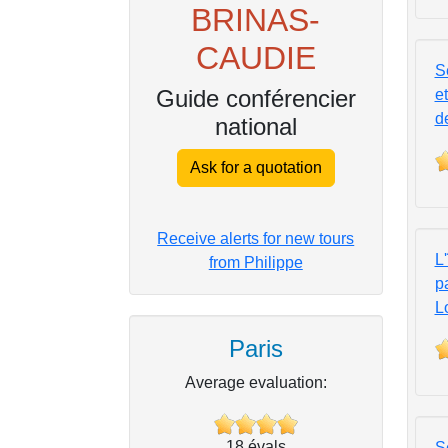
BRINAS-
CAUDIE
Se
Guide conférencier
et
d
national
Ask for a quotation
Receive alerts for new tours
L'
from Philippe
pa
L
Paris
Average evaluation:
18
évals
Se