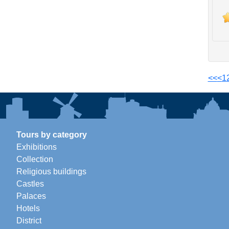
<<
<
1
Tours by category
Exhibitions
Collection
Religious buildings
Castles
Palaces
Hotels
District