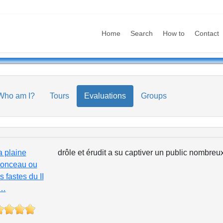
Home
Search
How to
Contact
Who am I?
Tours
Evaluations
Groups
a plaine
drôle et érudit a su captiver un public nombreux 
onceau ou
s fastes du II
…