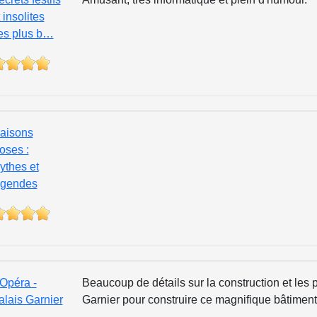
 insolites
es plus b…
aisons
oses :
ythes et
égendes
’Opéra -
Beaucoup de détails sur la construction et les 
alais Garnier
Garnier pour construire ce magnifique bâtiment