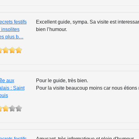
crets festifs
Excellent guide, sympa. Sa visite est interessa
 insolites
bien l’humour.
es plus b…
île aux
Pour le guide, très bien.
lais : Saint
Pour la visite beaucoup moins car nous étions
ouis
crets festifs
Amusant, très informatique et plein d'humour.