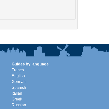
Guides by language
French
English
German
Spanish
Italian
Greek
Russian