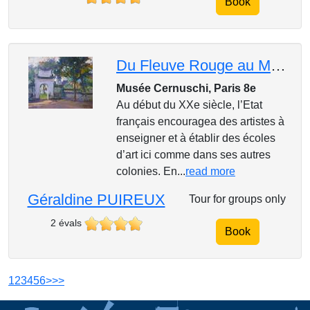
Book
Du Fleuve Rouge au Mékong, visions du Vietnam
Musée Cernuschi, Paris 8e
Au début du XXe siècle, l’Etat
français encouragea des artistes à
enseigner et à établir des écoles
d’art ici comme dans ses autres
colonies. En...
read more
Géraldine PUIREUX
Tour for groups only
2 évals
Book
1
2
3
4
5
6
>
>>