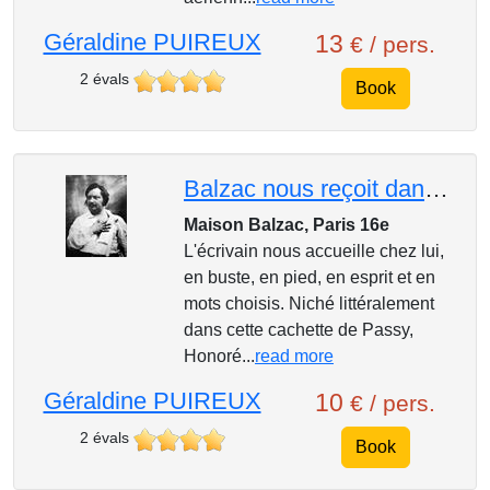
Géraldine PUIREUX
13
€ / pers.
2 évals
Book
Balzac nous reçoit dans sa maison de Passy!
Maison Balzac, Paris 16e
L'écrivain nous accueille chez lui,
en buste, en pied, en esprit et en
mots choisis. Niché littéralement
dans cette cachette de Passy,
Honoré...
read more
Géraldine PUIREUX
10
€ / pers.
2 évals
Book