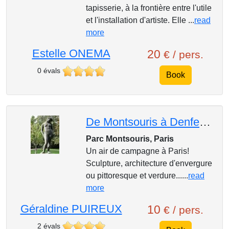
tapisserie, à la frontière entre l'utile
et l'installation d'artiste. Elle ...
read
more
Estelle ONEMA
20
€ / pers.
0 évals
Book
De Montsouris à Denfert-Rochereau : visite-promenade champêtre
Parc Montsouris, Paris
Un air de campagne à Paris!
Sculpture, architecture d'envergure
ou pittoresque et verdure......
read
more
Géraldine PUIREUX
10
€ / pers.
2 évals