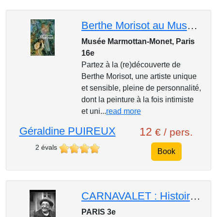
Berthe Morisot au Musée Marmottan-Monet : peinture impressionniste
Musée Marmottan-Monet, Paris
16e
Partez à la (re)découverte de
Berthe Morisot, une artiste unique
et sensible, pleine de personnalité,
dont la peinture à la fois intimiste
et uni...
read more
Géraldine PUIREUX
12
€ / pers.
2 évals
Book
CARNAVALET : Histoire de la vie parisienne
PARIS 3e