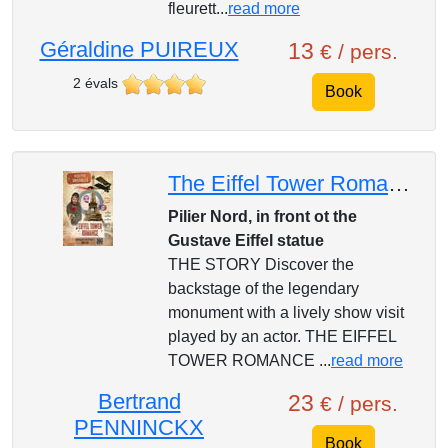
fleurett...
read more
Géraldine PUIREUX
13
€ / pers.
2 évals
Book
The Eiffel Tower Romance / A backstage pass to the Eiffel Tower ®
Pilier Nord, in front ot the
Gustave Eiffel statue
THE STORY Discover the
backstage of the legendary
monument with a lively show visit
played by an actor. THE EIFFEL
TOWER ROMANCE ...
read more
Bertrand
23
€ / pers.
PENNINCKX
Book