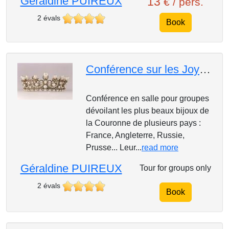
Géraldine PUIREUX
13
€ / pers.
2 évals
Book
Conférence sur les Joyaux de la Couronne : diamants, colliers, mystères, gloires et malédictions...
Conférence en salle pour groupes
dévoilant les plus beaux bijoux de
la Couronne de plusieurs pays :
France, Angleterre, Russie,
Prusse... Leur...
read more
Géraldine PUIREUX
Tour for groups only
2 évals
Book