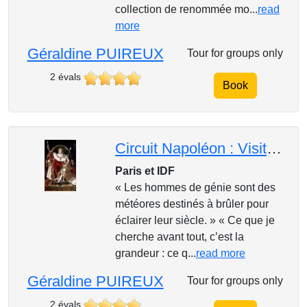
collection de renommée mo...
read
more
Géraldine PUIREUX
Tour for groups only
2 évals
Book
Circuit Napoléon : Visitez les lieux de son histoire et de celle de la France!
Paris et IDF
« Les hommes de génie sont des
météores destinés à brûler pour
éclairer leur siècle. » « Ce que je
cherche avant tout, c’est la
grandeur : ce q...
read more
Géraldine PUIREUX
Tour for groups only
2 évals