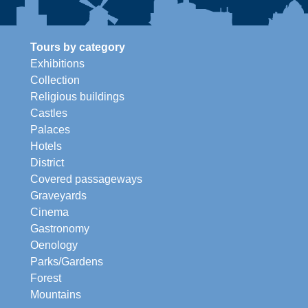
Tours by category
Exhibitions
Collection
Religious buildings
Castles
Palaces
Hotels
District
Covered passageways
Graveyards
Cinema
Gastronomy
Oenology
Parks/Gardens
Forest
Mountains