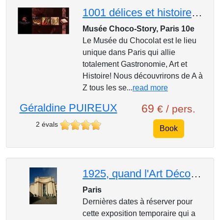
1001 délices et histoires au Musée du Chocolat! Visite-guidée et atelier : participatif et gustatif!
Musée Choco-Story, Paris 10e
Le Musée du Chocolat est le lieu
unique dans Paris qui allie
totalement Gastronomie, Art et
Histoire! Nous découvrirons de A à
Z tous les se...
read more
Géraldine PUIREUX
69
€ / pers.
2 évals
Book
1925, quand l'Art Déco séduit le monde
Paris
Dernières dates à réserver pour
cette exposition temporaire qui a