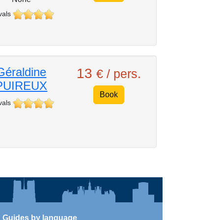
vals
Géraldine
13
€ / pers.
PUIREUX
Book
vals
Guides by language