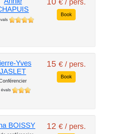
Annie
10
€ / pers.
CHAPUIS
Book
vals
ierre-Yves
15
€ / pers.
JASLET
Book
Conférencier
 évals
na BOISSY
12
€ / pers.