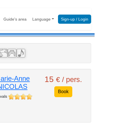
Guide's area
Language
Sign-up / Login
arie-Anne
15
€ / pers.
NICOLAS
Book
vals