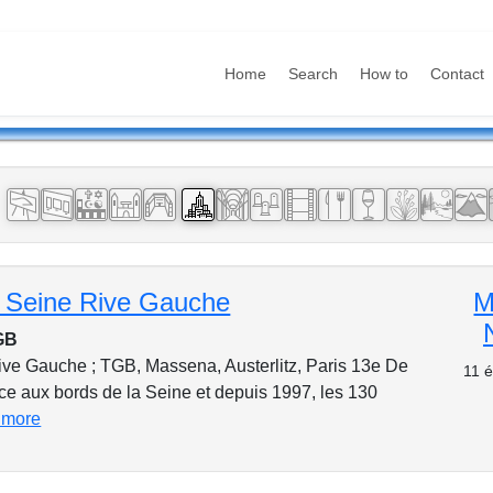
Home
Search
How to
Contact
:
 Seine Rive Gauche
M
TGB
ive Gauche ; TGB, Massena, Austerlitz, Paris 13e De
11 é
ce aux bords de la Seine et depuis 1997, les 130
 more