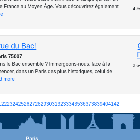
 de France au Moyen Âge. Vous découvrirez également
4 é
re
rue du Bac!
aris 75007
ons le Bac ensemble ? Immergeons-nous, face à la
2 é
ncer, dans un Paris des plus historiques, celui de
d more
1
22
23
24
25
26
27
28
29
30
31
32
33
34
35
36
37
38
39
40
41
42
Paris