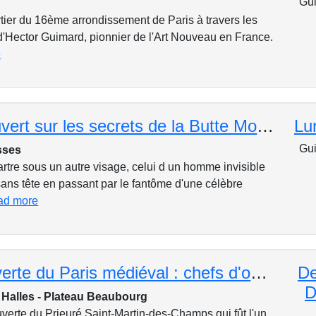
Gui
rtier du 16ème arrondissement de Paris à travers les
d'Hector Guimard, pionnier de l'Art Nouveau en France.
e
« Un œil ouvert sur les secrets de la Butte Montmartre »
Lu
Gui
sses
tre sous un autre visage, celui d un homme invisible
ns tête en passant par le fantôme d'une célèbre
ad more
À la découverte du Paris médiéval : chefs d'oeuvres de l'architecture religieuse de la rive droite
De
D
- Halles - Plateau Beaubourg
uverte du Prieuré Saint-Martin-des-Champs qui fût l'un