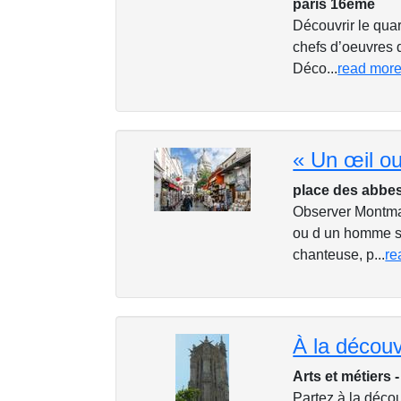
paris 16eme
Découvrir le qua
chefs d’oeuvres 
Déco...
read mor
place des abbe
Observer Montmar
ou d un homme sa
chanteuse, p...
re
Arts et métiers 
Partez à la déco