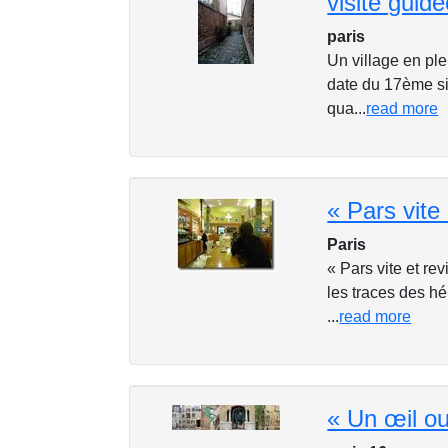
visite guidé
paris
Un village en pl
date du 17ème si
qua...
read more
Paris
« Pars vite et re
les traces des h
...
read more