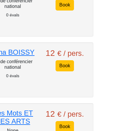
de conférencier
Book
national
0 évals
na BOISSY
12
€ / pers.
de conférencier
Book
national
0 évals
s Mots ET
12
€ / pers.
ES ARTS
Book
None