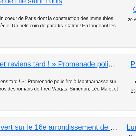
e de l'île saint Louis
ein coeur de Paris dont la construction des immeubles
20 é
ècle. Un petit coin de paradis. Calme! En longeant les
« Pars vite et reviens tard ! » Promenade policière à Montparnasse
P
viens tard ! » : Promenade policière à Montparnasse sur
éros des romans de Fred Vargas, Simenon, Léo Malet et
23
« Un œil ouvert sur le 16e arrondissement de l’Architecture à l'Art Nouveau »
Lu