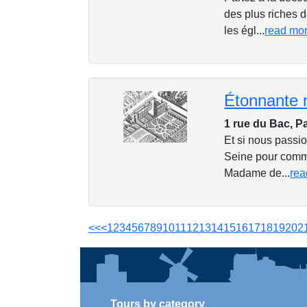
des plus riches
les égl...
read mo
Étonnante 
1 rue du Bac, P
Et si nous passi
Seine pour comme
Madame de...
rea
<<
<
1
2
3
4
5
6
7
8
9
10
11
12
13
14
15
16
17
18
19
20
2
Tours by category