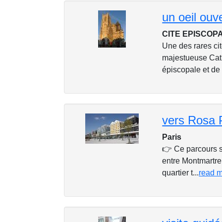
un oeil ouv
CITE EPISCOP
Une des rares ci
majestueuse Cath
épiscopale et de 
vers Rosa 
Paris
👉 Ce parcours s
entre Montmartre
quartier t...
read 