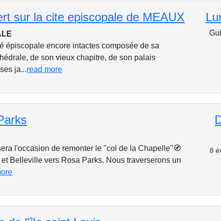
ert sur la cite episcopale de MEAUX
Lu
Gui
ALE
té épiscopale encore intactes composée de sa
édrale, de son vieux chapitre, de son palais
ses ja...
read more
Parks
D
era l'occasion de remonter le "col de la Chapelle"🧭
8 é
 et Belleville vers Rosa Parks. Nous traverserons un
more