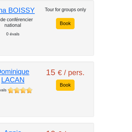
na BOISSY
Tour for groups only
de conférencier
Book
national
0 évals
ominique
15
€ / pers.
LACAN
Book
vals