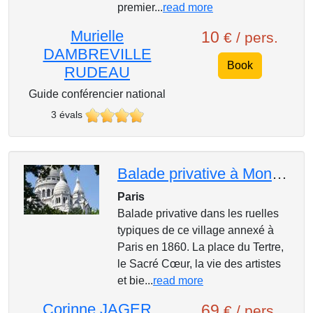
premier...
read more
Murielle
10
€ / pers.
DAMBREVILLE
Book
RUDEAU
Guide conférencier national
3 évals
Balade privative à Montmartre
Paris
Balade privative dans les ruelles
typiques de ce village annexé à
Paris en 1860. La place du Tertre,
le Sacré Cœur, la vie des artistes
et bie...
read more
Corinne JAGER
69
€ / pers.