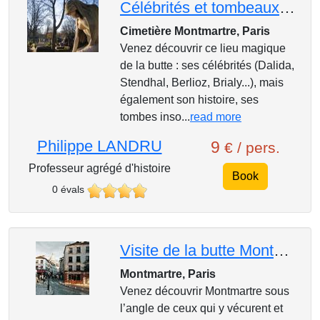
Célébrités et tombeaux notables du cimetière Montmartre : de la plus vieille tombe au cactus de Siné
Cimetière Montmartre, Paris
Venez découvrir ce lieu magique
de la butte : ses célébrités (Dalida,
Stendhal, Berlioz, Brialy...), mais
également son histoire, ses
tombes inso...
read more
Philippe LANDRU
9
€ / pers.
Professeur agrégé d'histoire
Book
0 évals
Visite de la butte Montmartre et du petit cimetière Saint-Vincent
Montmartre, Paris
Venez découvrir Montmartre sous
l’angle de ceux qui y vécurent et