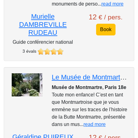
monuments de perso...
read more
Murielle
12
€ / pers.
DAMBREVILLE
Book
RUDEAU
Guide conférencier national
3 évals
Le Musée de Montmartre : redécouvrez l'histoire de la Butte
Musée de Montmartre, Paris 18e
Toute mon enfance! C'est en tant
que Montmartroise que je vous
emmène sur les traces de l'histoire
de la Butte Montmartre, présentée
dans un mus...
read more
Géraldine PUIREUX
12
€ / pers.