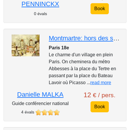
PENNINCKX
Book
0 évals
Montmartre: hors des sentiers battus, la bohême retrouvée
Paris 18e
Le charme d'un village en plein
Paris. On cheminera du métro
Abbesses à la place du Tertre en
passant par la place du Bateau
Lavoir où Picasso ...
read more
Danielle MALKA
12
€ / pers.
Guide conférencier national
Book
4 évals