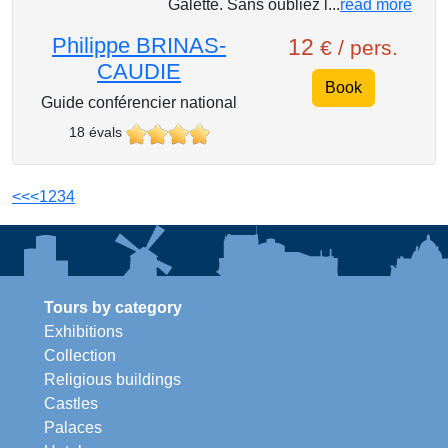
Galette. Sans oubliez l...
read more
Philippe BRINAS-
12
€ / pers.
CAUDIE
Book
Guide conférencier national
18 évals
<<
<
1
2
3
4
Tours by category
Exhibitions
Collection
Religious buildings
Castles
Palaces