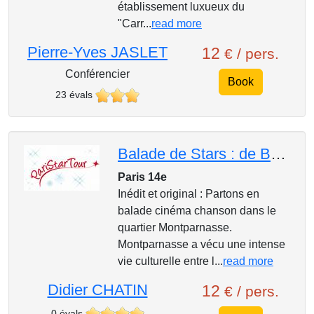
établissement luxueux du
"Carr...
read more
Pierre-Yves JASLET
12
€ / pers.
Conférencier
Book
23 évals
Balade de Stars : de Belmondo à Brassens
Paris 14e
Inédit et original : Partons en
balade cinéma chanson dans le
quartier Montparnasse.
Montparnasse a vécu une intense
vie culturelle entre l...
read more
Didier CHATIN
12
€ / pers.
0 évals