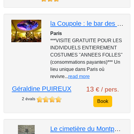
la Coupole : le bar des artistes du Montparnasse !
Paris
***VISITE GRATUITE POUR LES
INDIVIDUELS ENTIEREMENT
COSTUMES "ANNEES FOLLES"
(consommations payantes)*** Un
lieu unique dans Paris où
revivre...
read more
Géraldine PUIREUX
13
€ / pers.
2 évals
Book
Le cimetière du Montparnasse