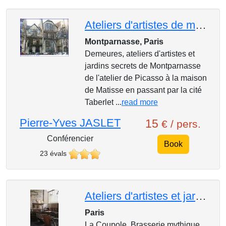
Ateliers d'artistes de montparnasse de l'atelier de Picasso à la maison de Matisse
Montparnasse, Paris
Demeures, ateliers d'artistes et
jardins secrets de Montparnasse
de l'atelier de Picasso à la maison
de Matisse en passant par la cité
Taberlet ...
read more
Pierre-Yves JASLET
15
€ / pers.
Conférencier
Book
23 évals
Ateliers d'artistes et jardins secrets de Montparnasse de la Coupole à l'Académie de la Grande Chaum
Paris
La Coupole, Brasserie mythique