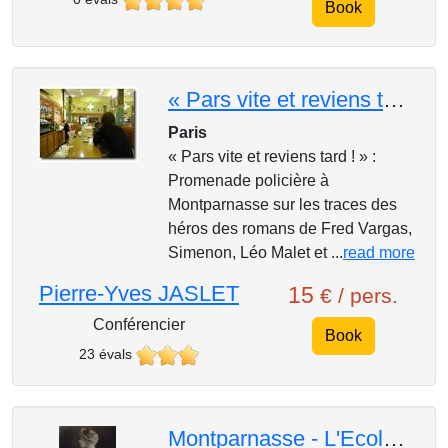
Book
« Pars vite et reviens tard ! » Promenade policière à Montparnasse
Paris
« Pars vite et reviens tard ! » :
Promenade policière à
Montparnasse sur les traces des
héros des romans de Fred Vargas,
Simenon, Léo Malet et ...
read more
Pierre-Yves JASLET
15
€ / pers.
Conférencier
Book
23 évals
Montparnasse - L'Ecole de Paris, la Belle époque, les années folles et la Reine Kiki