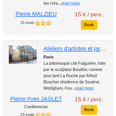
les créa...
read more
Pierre MALZIEU
15
€ / pers.
15 évals
Book
Ateliers d'artistes et jardins secrets de Montparnassede la Cité Falguière à l'église Saint Séraphi
Paris
La pittoresque cité Falguière, lotie
par le sculpteur Bouillot, comme
plus tard La Ruche par Alfred
Boucher résidence de Soutine,
Modigliani, Fou...
read more
Pierre-Yves JASLET
15
€ / pers.
Conférencier
Book
23 évals