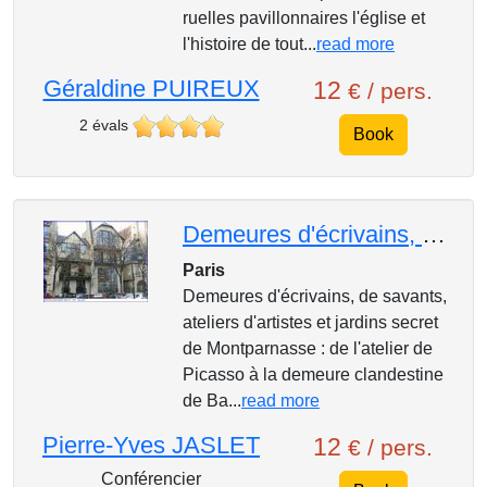
ruelles pavillonnaires l'église et
l'histoire de tout...
read more
Géraldine PUIREUX
12
€ / pers.
2 évals
Book
Demeures d'écrivains, de savants, ateliers d'artistes et jardins secret de Montparnasse
Paris
Demeures d'écrivains, de savants,
ateliers d'artistes et jardins secret
de Montparnasse : de l'atelier de
Picasso à la demeure clandestine
de Ba...
read more
Pierre-Yves JASLET
12
€ / pers.
Conférencier