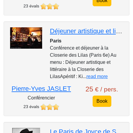
Book
23 évals
Déjeuner artistique et littéraire à la Closerie des Lilas
Paris
Conférence et déjeuner à la
Closerie des Lilas (Paris 6e) Au
menu : Déjeuner artistique et
littéraire à la Closerie des
LilasApéritif : Ki...
read more
Pierre-Yves JASLET
25
€ / pers.
Conférencier
Book
23 évals
Le Paris de Joyce de Saint-Germain-des-Prés à Montparnasse