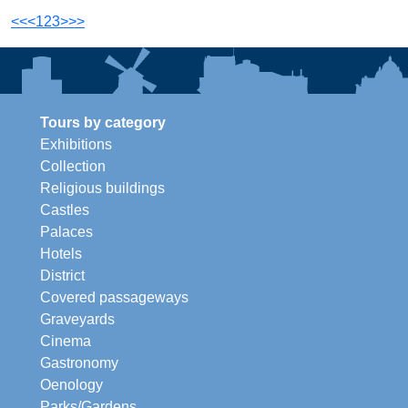
<<
<
1
2
3
>
>>
Tours by category
Exhibitions
Collection
Religious buildings
Castles
Palaces
Hotels
District
Covered passageways
Graveyards
Cinema
Gastronomy
Oenology
Parks/Gardens