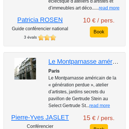
éclectique d'ateliers d'artistes et
d'immeubles art déco......
read more
Patricia ROSEN
10
€ / pers.
Guide conférencier national
Book
3 évals
Le Montparnasse américain de la « génération perdue »,
Paris
Le Montparnasse américain de la
« génération perdue », atelier
d'artistes, jardins secrets du
pavillon de Gertrude Stein au
Select Gertrude St...
read more
Pierre-Yves JASLET
15
€ / pers.
Conférencier