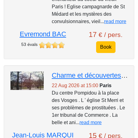
Paris ! Eglise campagnarde de St
Médard et les mystères des
convulsionnaires, vieil...
read more
Evremond BAC
17
€ / pers.
53 évals
Book
Charme et découvertes des petites rues du Marais .
22 Aug 2026 at 15:00
Paris
Du centre Pompidou à la place
des Vosges . L ' église St Merri et
ses problèmes de prostituées . Le
1er tribunal de Commerce . La
belle et ani...
read more
Jean-Louis MARQUI
15
€ / pers.