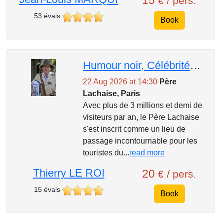
15
€ / pers.
53 évals
Book
Humour noir, Célébrités et Légendes du Père Lachaise
22 Aug 2026 at 14:30
Père
Lachaise, Paris
Avec plus de 3 millions et demi de
visiteurs par an, le Père Lachaise
s'est inscrit comme un lieu de
passage incontournable pour les
touristes du...
read more
Thierry LE ROI
20
€ / pers.
15 évals
Book