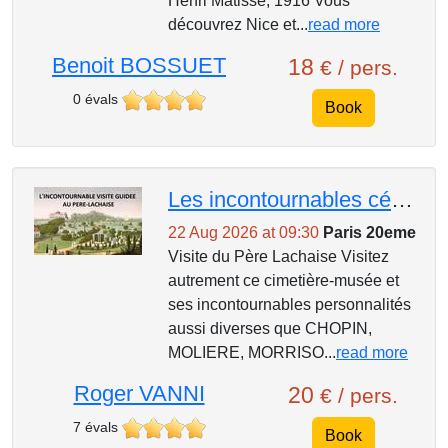
Henri Matisse, 1916 Vous
découvrez Nice et...
read more
Benoit BOSSUET
18
€ / pers.
0 évals
Book
Les incontournables célebrités du pere-lachaise
22 Aug 2026 at 09:30
Paris 20eme
Visite du Père Lachaise Visitez
autrement ce cimetière-musée et
ses incontournables personnalités
aussi diverses que CHOPIN,
MOLIERE, MORRISO...
read more
Roger VANNI
20
€ / pers.
7 évals
Book