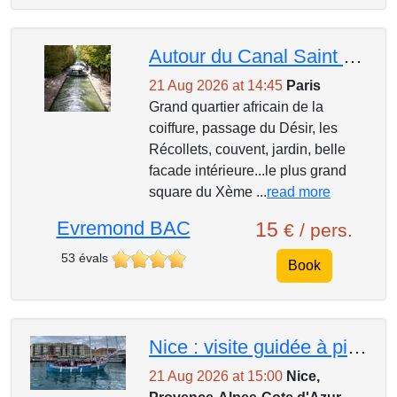
Autour du Canal Saint Martin
21 Aug 2026 at 14:45
Paris
Grand quartier africain de la
coiffure, passage du Désir, les
Récollets, couvent, jardin, belle
facade intérieure...le plus grand
square du Xème ...
read more
Evremond BAC
15
€ / pers.
53 évals
Book
Nice : visite guidée à pied, atelier d'aquarelle sur le port et dégustation locale
21 Aug 2026 at 15:00
Nice,