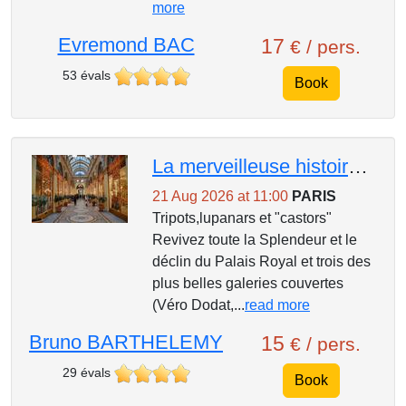
more
Evremond BAC
17
€ / pers.
53 évals
Book
La merveilleuse histoire du Palais royal et des plus belles galeries (Vivienne,Colbert,Vero Dodat)
21 Aug 2026 at 11:00
PARIS
Tripots,lupanars et "castors"
Revivez toute la Splendeur et le
déclin du Palais Royal et trois des
plus belles galeries couvertes
(Véro Dodat,...
read more
Bruno BARTHELEMY
15
€ / pers.
29 évals
Book