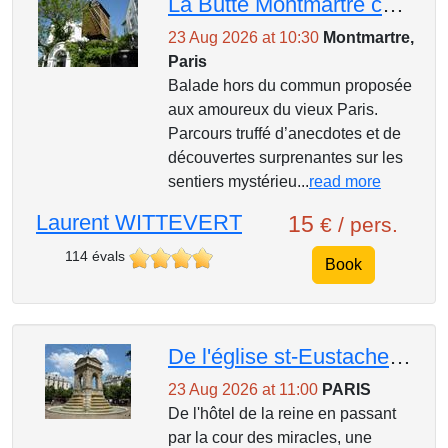
La Butte Montmartre comme vous ne l’avez jamais vue. Découverte insolite et mystérieuse
23 Aug 2026 at 10:30
Montmartre,
Paris
Balade hors du commun proposée
aux amoureux du vieux Paris.
Parcours truffé d’anecdotes et de
découvertes surprenantes sur les
sentiers mystérieu...
read more
Laurent WITTEVERT
15
€ / pers.
114 évals
Book
De l'église st-Eustache en passant par la cour des miracles... flânerie dans le quartier des halles
23 Aug 2026 at 11:00
PARIS
De l'hôtel de la reine en passant
par la cour des miracles, une