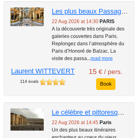
Les plus beaux Passages Couverts Du Palais-Royal aux Grands-boulevards.
22 Aug 2026 at 14:30
PARIS
A la découverte très originale des
galeries couvertes dans Paris.
Replongez dans l’atmosphère du
Paris d’Honoré de Balzac. La
visite des passa...
read more
Laurent WITTEVERT
15
€ / pers.
114 évals
Book
Le célèbre et pittoresque quartier Mouffetard
22 Aug 2026 at 14:45
Paris
Un des plus beaux itinéraires
enchanteur au coeur du vieux