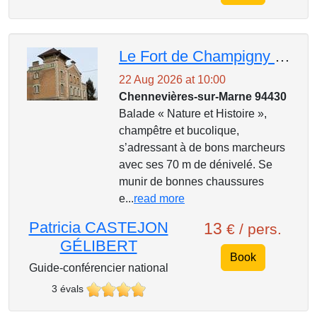
Le Fort de Champigny par les petits sentiers des coteaux
22 Aug 2026 at 10:00
Chennevières-sur-Marne 94430
Balade « Nature et Histoire »,
champêtre et bucolique,
s’adressant à de bons marcheurs
avec ses 70 m de dénivelé. Se
munir de bonnes chaussures
e...
read more
Patricia CASTEJON
13
€ / pers.
GÉLIBERT
Book
Guide-conférencier national
3 évals