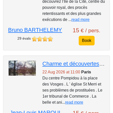
découvrez l'Île de la Cité, centre du
pouvoir royal, des procès
retentissants et des plus grandes
exécutions de ...
read more
Bruno BARTHELEMY
15
€ / pers.
29 évals
Book
Charme et découvertes des petites rues du Marais .
22 Aug 2026 at 11:00
Paris
Du centre Pompidou à la place
des Vosges . L ' église St Merri et
ses problèmes de prostituées . Le
1er tribunal de Commerce . La
belle et ani...
read more
Jean-Louis MARQUI