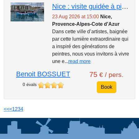
Nice : visite guidée à pied, atelier d'aquarelle sur le port et dégustation locale
23 Aug 2026 at 15:00
Nice,
Provence-Alpes-Cote d'Azur
Dans cette ville d’artistes, baignée
par cette lumière extraordinaire qui
a inspiré des générations de
peintres, nous vous invitons à vivre
une e...
read more
Benoit BOSSUET
75
€ / pers.
0 évals
Book
<<
<
1
2
3
4