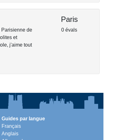
Paris
. Parisienne de
0 évals
lites et
le, j'aime tout
Guides par langue
Français
Anglais