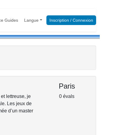
ce Guides
Langue
Inscription / Connexion
Paris
t lettreuse, je
0 évals
le. Les jeux de
ômée d’un master