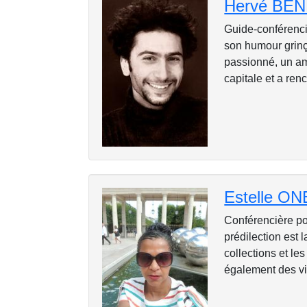
Hervé BE
Guide-conférencie
son humour grinça
passionné, un amo
capitale et a renc
Estelle O
Conférencière po
prédilection est 
collections et l
également des vis