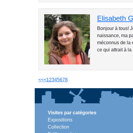
Elisabeth
Bonjour à tous! 
naissance, ma pas
méconnus de la ca
ce qui attrait à la
<<
<
1
2
3
4
5
6
7
8
Visites par catégories
Expositions
Collection