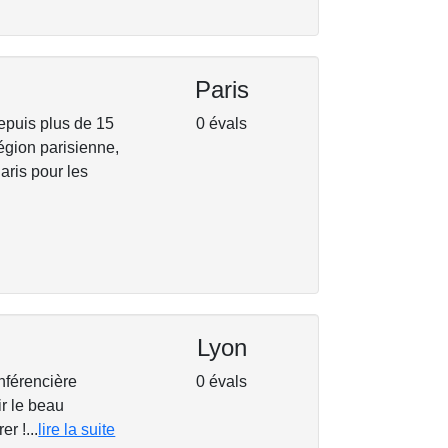
Paris
depuis plus de 15
0 évals
égion parisienne,
Paris pour les
Lyon
nférencière
0 évals
ir le beau
r !...
lire la suite