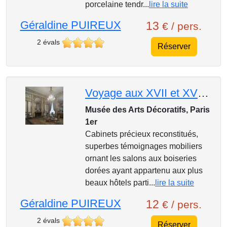
porcelaine tendr...
lire la suite
Géraldine PUIREUX
13
€ / pers.
2 évals
Réserver
Voyage aux XVII et XVIII ème siècles au musée des Arts Décoratifs du Louvre
Musée des Arts Décoratifs, Paris
1er
Cabinets précieux reconstitués,
superbes témoignages mobiliers
ornant les salons aux boiseries
dorées ayant appartenu aux plus
beaux hôtels parti...
lire la suite
Géraldine PUIREUX
12
€ / pers.
2 évals
Réserver