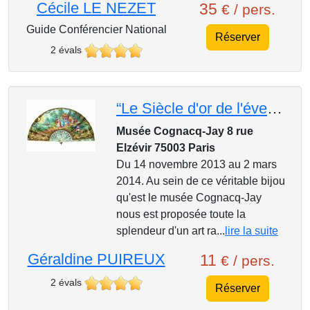
Cécile LE NEZET
35
€ / pers.
Guide Conférencier National
Réserver
2 évals
“Le Siècle d'or de l'éventail. Du Roi-Soleil à Marie-Antoinette” au musée Cognacq-Jay
Musée Cognacq-Jay 8 rue
Elzévir 75003 Paris
Du 14 novembre 2013 au 2 mars
2014. Au sein de ce véritable bijou
qu'est le musée Cognacq-Jay
nous est proposée toute la
splendeur d'un art ra...
lire la suite
Géraldine PUIREUX
11
€ / pers.
2 évals
Réserver