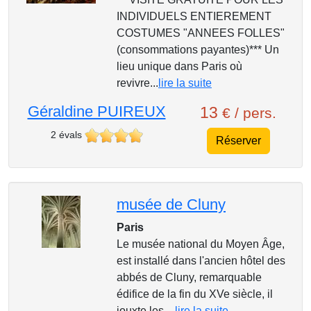
INDIVIDUELS ENTIEREMENT
COSTUMES "ANNEES FOLLES"
(consommations payantes)*** Un
lieu unique dans Paris où
revivre...
lire la suite
Géraldine PUIREUX
13
€ / pers.
2 évals
Réserver
musée de Cluny
Paris
Le musée national du Moyen Âge,
est installé dans l'ancien hôtel des
abbés de Cluny, remarquable
édifice de la fin du XVe siècle, il
jouxte les ...
lire la suite