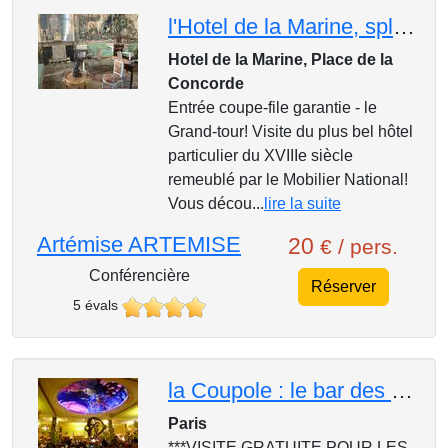
l'Hotel de la Marine, splendeur de l'ancien Garde-meuble royal
Hotel de la Marine, Place de la
Concorde
Entrée coupe-file garantie - le
Grand-tour! Visite du plus bel hôtel
particulier du XVIIIe siècle
remeublé par le Mobilier National!
Vous décou...
lire la suite
Artémise ARTEMISE
20
€ / pers.
Conférencière
Réserver
5 évals
la Coupole : le bar des artistes du Montparnasse !
Paris
***VISITE GRATUITE POUR LES