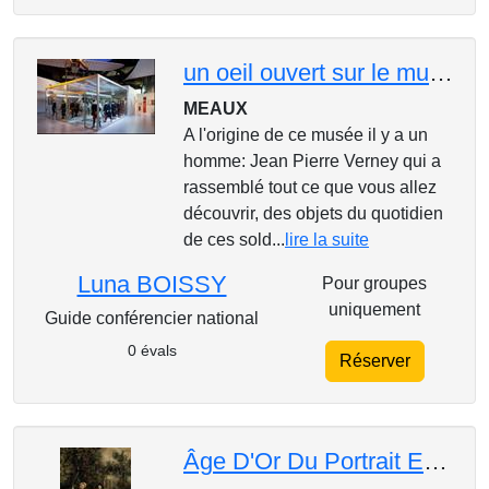
un oeil ouvert sur le musee de la grande guerre de MEAUX
MEAUX
A l'origine de ce musée il y a un
homme: Jean Pierre Verney qui a
rassemblé tout ce que vous allez
découvrir, des objets du quotidien
de ces sold...
lire la suite
Luna BOISSY
Pour groupes
uniquement
Guide conférencier national
0 évals
Réserver
Âge D'Or Du Portrait Et Du Paysage Anglais : Chefs D'Œuvre Du Louvre