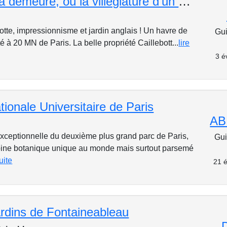
Caillebotte à demeure, où la villégiature d'un mécène impressionniste !
otte, impressionnisme et jardin anglais ! Un havre de
Gui
té à 20 MN de Paris. La belle propriété Caillebott...
lire
3 é
ationale Universitaire de Paris
AB
 exceptionnelle du deuxième plus grand parc de Paris,
Gui
oine botanique unique au monde mais surtout parsemé
suite
21 é
ardins de Fontaineableau