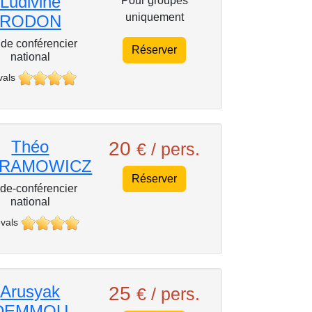
Ludivine
Pour groupes
uniquement
RODON
de conférencier
Réserver
national
vals
Théo
20
€ / pers.
RAMOWICZ
Réserver
de-conférencier
national
vals
Arusyak
25
€ / pers.
DEMMOU