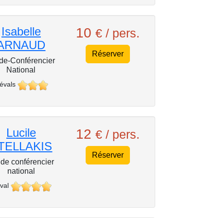
Isabelle
10
€ / pers.
ARNAUD
Réserver
de-Conférencier
National
 évals
Lucile
12
€ / pers.
TELLAKIS
Réserver
de conférencier
national
val