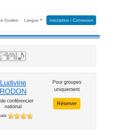
ce Guides
Langue
Inscription / Connexion
Ludivine
Pour groupes
uniquement
RODON
de conférencier
Réserver
national
vals