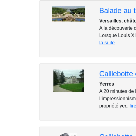
Versailles, chât
A la découverte d
Lorsque Louis XIV
la suite
Yerres
A 20 minutes de P
l’impressionnism
propriété yer...
lir