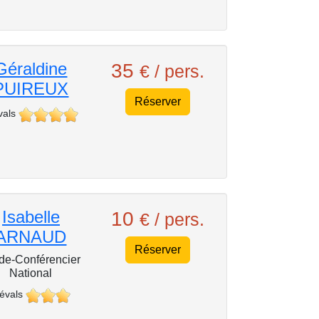
Géraldine
35
€ / pers.
PUIREUX
Réserver
vals
Isabelle
10
€ / pers.
ARNAUD
Réserver
de-Conférencier
National
 évals