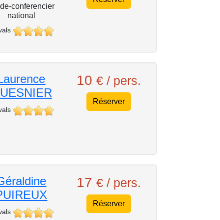
de-conferencier
national
vals
Laurence
10
€ / pers.
UESNIER
Réserver
vals
Géraldine
17
€ / pers.
PUIREUX
Réserver
vals