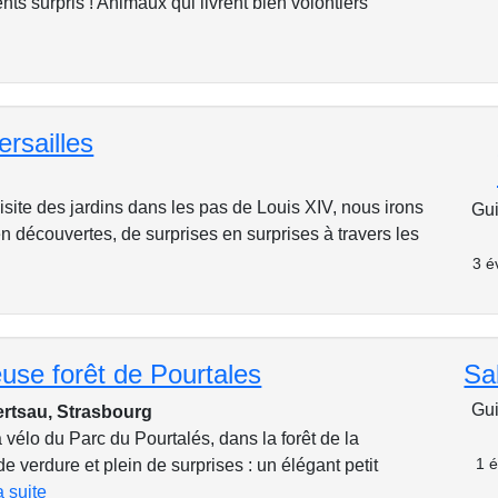
ents surpris ! Animaux qui livrent bien volontiers
ersailles
isite des jardins dans les pas de Louis XIV, nous irons
Gui
n découvertes, de surprises en surprises à travers les
3 é
use forêt de Pourtales
Sa
Gui
ertsau, Strasbourg
à vélo du Parc du Pourtalés, dans la forêt de la
1 é
e verdure et plein de surprises : un élégant petit
la suite