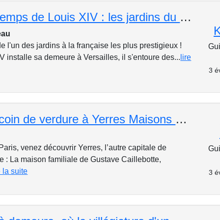
Balade au temps de Louis XIV : les jardins du château de Versailles
eau
e l'un des jardins à la française les plus prestigieux !
Gui
 installe sa demeure à Versailles, il s'entoure des...
lire
3 é
Caillebotte coin de verdure à Yerres Maisons d'illustres
aris, venez découvrir Yerres, l’autre capitale de
Gui
e : La maison familiale de Gustave Caillebotte,
e la suite
3 é