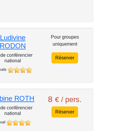
Ludivine
Pour groupes
uniquement
RODON
de conférencier
Réserver
national
vals
bine ROTH
8
€ / pers.
de conférencier
Réserver
national
val