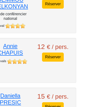
Réserver
ELKONYAN
de conférencier
national
val
Annie
12
€ / pers.
CHAPUIS
Réserver
vals
Daniella
15
€ / pers.
PRESIC
Réserver