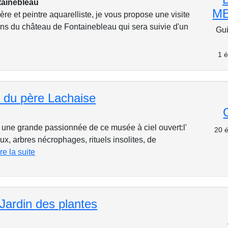
tainebleau
M
re et peintre aquarelliste, je vous propose une visite
dins du château de Fontainebleau qui sera suivie d'un
Gui
1 é
 du père Lachaise
 une grande passionnée de ce musée à ciel ouvert:l'
20 é
aux, arbres nécrophages, rituels insolites, de
ire la suite
 Jardin des plantes