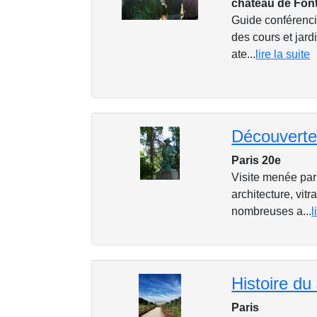
château de Fon
Guide conférenciè
des cours et jar
ate...
lire la suite
Découverte
Paris 20e
Visite menée par
architecture, vitr
nombreuses a...
l
Histoire du
Paris