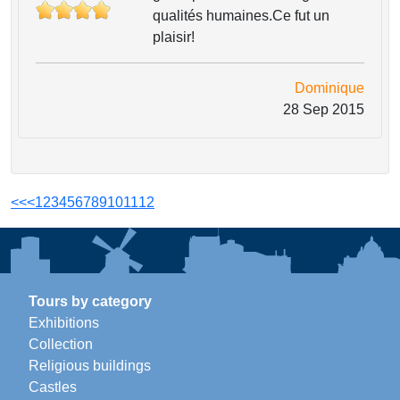
qualités humaines.Ce fut un
plaisir!
Dominique
28 Sep 2015
<<
<
1
2
3
4
5
6
7
8
9
10
11
12
Tours by category
Exhibitions
Collection
Religious buildings
Castles