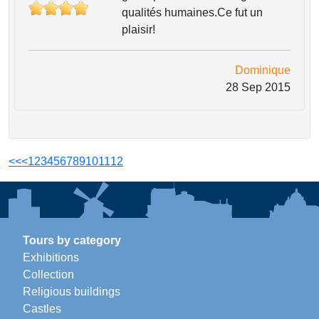
qualités humaines.Ce fut un
plaisir!
Dominique
28 Sep 2015
<<
<
1
2
3
4
5
6
7
8
9
10
11
12
Tours by category
Exhibitions
Collection
Religious buildings
Castles