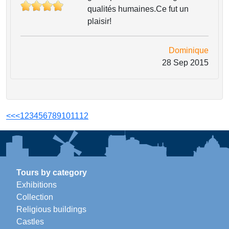
qualités humaines.Ce fut un
plaisir!
Dominique
28 Sep 2015
<<
<
1
2
3
4
5
6
7
8
9
10
11
12
Tours by category
Exhibitions
Collection
Religious buildings
Castles