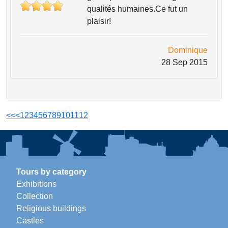
qualités humaines.Ce fut un
plaisir!
Dominique
28 Sep 2015
<<
<
1
2
3
4
5
6
7
8
9
10
11
12
Tours by category
Exhibitions
Collection
Religious buildings
Castles