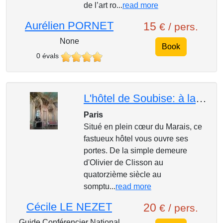
de l’art ro...
read more
Aurélien PORNET
15
€ / pers.
None
Book
0 évals
L'hôtel de Soubise: à la Cour des Princes
Paris
Situé en plein cœur du Marais, ce
fastueux hôtel vous ouvre ses
portes. De la simple demeure
d'Olivier de Clisson au
quatorzième siècle au
somptu...
read more
Cécile LE NEZET
20
€ / pers.
Guide Conférencier National