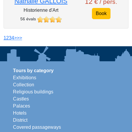
Nathalie GALLOIS
12
€ / pers.
Historienne d'Art
Book
56 évals
1
2
3
4
>
>>
Tours by category
Exhibitions
Collection
Religious buildings
Castles
Palaces
Hotels
District
Covered passageways