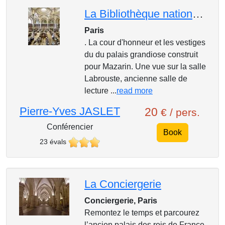
La Bibliothèque nationale Richelieu rénovée
Paris
. La cour d'honneur et les vestiges
du du palais grandiose construit
pour Mazarin. Une vue sur la salle
Labrouste, ancienne salle de
lecture ...
read more
Pierre-Yves JASLET
20
€ / pers.
Conférencier
Book
23 évals
La Conciergerie
Conciergerie, Paris
Remontez le temps et parcourez
l’ancien palais des rois de France