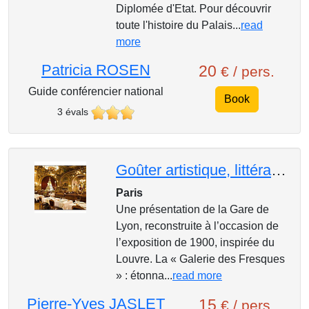
Diplomée d'Etat. Pour découvrir
toute l'histoire du Palais...
read
more
Patricia ROSEN
20
€ / pers.
Guide conférencier national
Book
3 évals
Goûter artistique, littéraire et ferroviaire au Train Bleu
Paris
Une présentation de la Gare de
Lyon, reconstruite à l’occasion de
l’exposition de 1900, inspirée du
Louvre. La « Galerie des Fresques
» : étonna...
read more
Pierre-Yves JASLET
15
€ / pers.