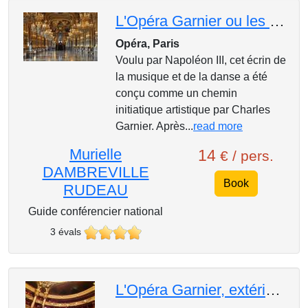
L'Opéra Garnier ou les fastes du second Empire
Opéra, Paris
Voulu par Napoléon III, cet écrin de
la musique et de la danse a été
conçu comme un chemin
initiatique artistique par Charles
Garnier. Après...
read more
Murielle
14
€ / pers.
DAMBREVILLE
Book
RUDEAU
Guide conférencier national
3 évals
L'Opéra Garnier, extérieur et intérieur le jour de VOTRE choix