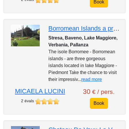
Book
Borromean Islands a private tour with an experienced local guide
Stresa, Baveno, Lake Maggiore,
Verbania, Pallanza
The isole Borromee - Borromean
islands - are three gorgeous
islands located in lake Maggiore -
Piedmont Take the chance to visit
their impressiv...
read more
MICAELA LUCINI
30
€ / pers.
2 évals
Book