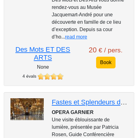
rendez-vous au Musée
Jacquemart-André pour une
découverte en famille de ce lieu
d’exception. Depuis sa cour
d’ho...
read more
Des Mots ET DES
20
€ / pers.
ARTS
Book
None
4 évals
Fastes et Splendeurs de l'Opéra Garnier
OPERA GARNIER
Une visite éblouissante de
lumière, présentée par Patricia
Rosen, Guide Conférencière