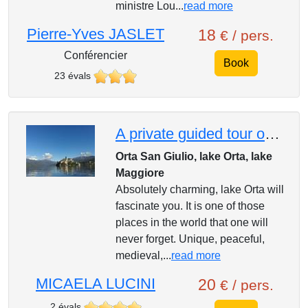
ministre Lou...
read more
Pierre-Yves JASLET
18
€ / pers.
Conférencier
Book
23 évals
A private guided tour on charming lake Orta
Orta San Giulio, lake Orta, lake
Maggiore
Absolutely charming, lake Orta will
fascinate you. It is one of those
places in the world that one will
never forget. Unique, peaceful,
medieval,...
read more
MICAELA LUCINI
20
€ / pers.
2 évals