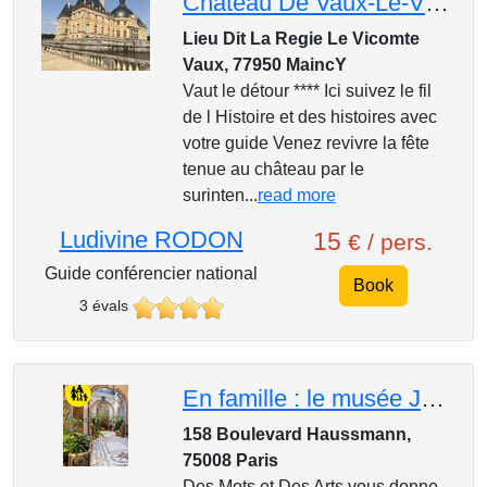
Chateau De Vaux-Le-Vicomte
Lieu Dit La Regie Le Vicomte
Vaux, 77950 MaincY
Vaut le détour **** Ici suivez le fil
de l Histoire et des histoires avec
votre guide Venez revivre la fête
tenue au château par le
surinten...
read more
Ludivine RODON
15
€ / pers.
Guide conférencier national
Book
3 évals
En famille : le musée Jacquemart-André
158 Boulevard Haussmann,
75008 Paris
Des Mots et Des Arts vous donne