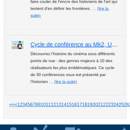
faire couler de l'encre des historiens de l'art qui
tentent d'en définir les frontières. …
(lire la
suite)
Cycle de conférence au Mk2, Une autre histoire de cinéma : François Truffaut
Découvrez l’histoire du cinéma sous différents
points de vue : des genres majeurs à 10 des
réalisateurs les plus emblématiques. Ce cycle
de 30 conférences vous est présenté par
l’historien …
(lire la suite)
<<
<
1
2
3
4
5
6
7
8
9
10
11
12
13
14
15
16
17
18
19
20
21
22
23
24
25
26