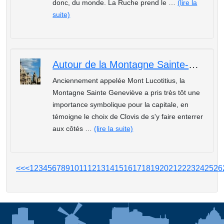
donc, du monde. La Ruche prend le …
(lire la
suite)
Autour de la Montagne Sainte-Geneviève
Anciennement appelée Mont Lucotitius, la
Montagne Sainte Geneviève a pris très tôt une
importance symbolique pour la capitale, en
témoigne le choix de Clovis de s'y faire enterrer
aux côtés …
(lire la suite)
<<
<
1
2
3
4
5
6
7
8
9
10
11
12
13
14
15
16
17
18
19
20
21
22
23
24
25
26