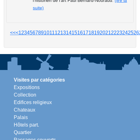
l’historien de l’art Paul Bernard-Nouraud.
(lire la
suite)
<<
<
1
2
3
4
5
6
7
8
9
10
11
12
13
14
15
16
17
18
19
20
21
22
23
24
25
26
Visites par catégories
Expositions
Collection
Edifices religieux
Chateaux
Palais
Hôtels part.
Quartier
Passages couverts