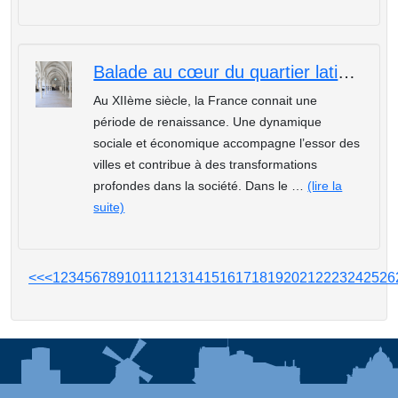
Balade au cœur du quartier latin médiévale
Au XIIème siècle, la France connait une
période de renaissance. Une dynamique
sociale et économique accompagne l’essor des
villes et contribue à des transformations
profondes dans la société. Dans le …
(lire la
suite)
<<
<
1
2
3
4
5
6
7
8
9
10
11
12
13
14
15
16
17
18
19
20
21
22
23
24
25
26