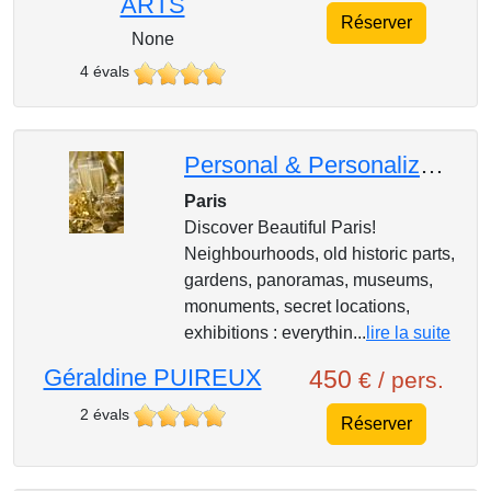
ARTS
Réserver
None
4 évals
Personal & Personalized Guiding Tour of Paris : from 1 to 4 persons
Paris
Discover Beautiful Paris!
Neighbourhoods, old historic parts,
gardens, panoramas, museums,
monuments, secret locations,
exhibitions : everythin...
lire la suite
Géraldine PUIREUX
450
€ / pers.
2 évals
Réserver