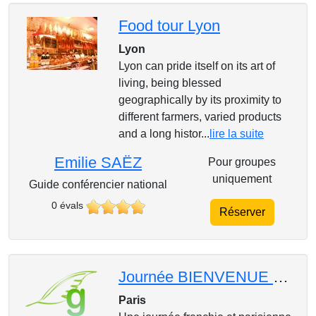
Food tour Lyon
Lyon
Lyon can pride itself on its art of
living, being blessed
geographically by its proximity to
different farmers, varied products
and a long histor...
lire la suite
Emilie SAËZ
Pour groupes
uniquement
Guide conférencier national
0 évals
Réserver
Journée BIENVENUE À PARIS!
Paris