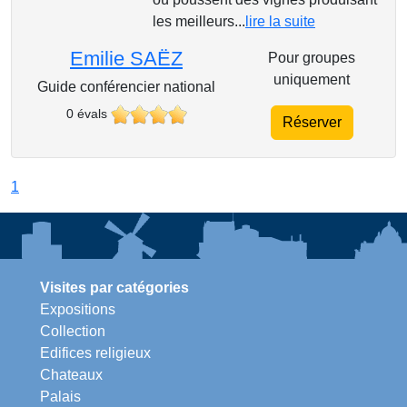
les meilleurs...
lire la suite
Emilie SAËZ
Pour groupes
uniquement
Guide conférencier national
0 évals
Réserver
1
Visites par catégories
Expositions
Collection
Edifices religieux
Chateaux
Palais