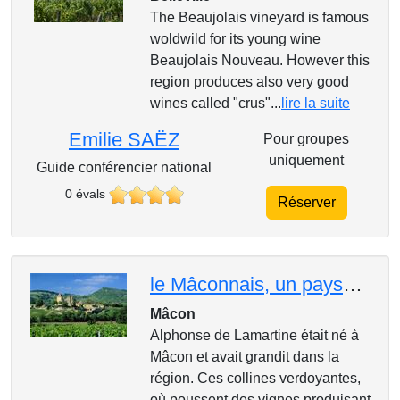
The Beaujolais vineyard is famous
woldwild for its young wine
Beaujolais Nouveau. However this
region produces also very good
wines called "crus"...
lire la suite
Emilie SAËZ
Pour groupes
uniquement
Guide conférencier national
0 évals
Réserver
le Mâconnais, un paysage si romantique!
Mâcon
Alphonse de Lamartine était né à
Mâcon et avait grandit dans la
région. Ces collines verdoyantes,
où poussent des vignes produisant