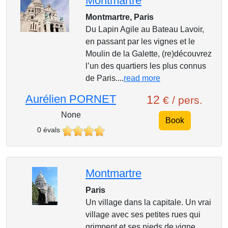
Montmartre
Montmartre, Paris
Du Lapin Agile au Bateau Lavoir,
en passant par les vignes et le
Moulin de la Galette, (re)découvrez
l’un des quartiers les plus connus
de Paris....
read more
Aurélien PORNET
12
€ / pers.
None
Book
0 évals
Montmartre
Paris
Un village dans la capitale. Un vrai
village avec ses petites rues qui
grimpent et ses pieds de vigne.