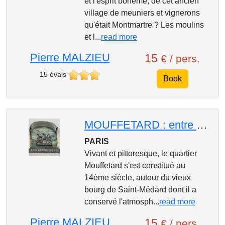
et l'esprit bohème, de cet ancien
village de meuniers et vignerons
qu'était Montmartre ? Les moulins
et l...
read more
Pierre MALZIEU
15
€ / pers.
15 évals
Book
MOUFFETARD : entre passé, modernité et diversité
PARIS
Vivant et pittoresque, le quartier
Mouffetard s'est constitué au
14ème siècle, autour du vieux
bourg de Saint-Médard dont il a
conservé l'atmosph...
read more
Pierre MALZIEU
15
€ / pers.