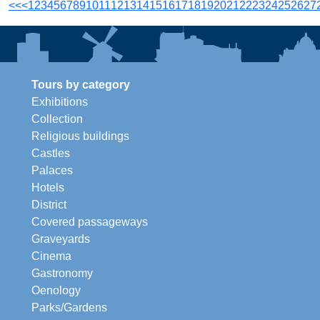
<<
<
1
2
3
4
5
6
7
8
9
10
11
12
13
14
15
16
17
18
19
20
21
22
23
24
25
26
27
Tours by category
Exhibitions
Collection
Religious buildings
Castles
Palaces
Hotels
District
Covered passageways
Graveyards
Cinema
Gastronomy
Oenology
Parks/Gardens