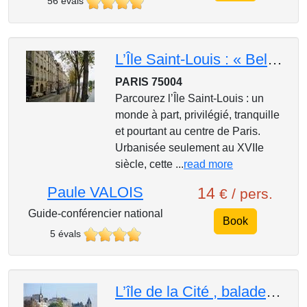
56 évals
L’Île Saint-Louis : « Belle-Île-en-Seine »
PARIS 75004
Parcourez l’Île Saint-Louis : un
monde à part, privilégié, tranquille
et pourtant au centre de Paris.
Urbanisée seulement au XVIIe
siècle, cette ...
read more
Paule VALOIS
14
€ / pers.
Guide-conférencier national
Book
5 évals
L’île de la Cité , balade historique au cœur de Paris.