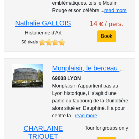
emblématiques, tels le Moulin
Rouge et son célèbre ...
read more
Nathalie GALLOIS
14
€ / pers.
Historienne d'Art
Book
56 évals
Monplaisir, le berceau des innovations
69008 LYON
Monplaisir n'appartient pas au
Lyon historique, il s'agit d'une
partie du faubourg de la Guillotière
alors situé en Dauphiné. Il a pour
centre la...
read more
CHARLAINE
Tour for groups only
TRIQUET