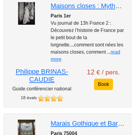
Maisons closes : Mythes et légendes
Paris 1er
Vu journal de 13h France 2 :
Découvrez l'histoire de France par
le petit bout de la
lorgnette....comment sont nées les
maisons closes, comment ...
read
more
Philippe BRINAS-
12
€ / pers.
CAUDIE
Book
Guide conférencier national
18 évals
Marais Gothique et Baroque- Un parcours enchanteur
Paris 75004